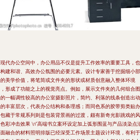
在现代办公空间中，办公用品不仅是提升工作效率的重要工具，
是构建和谐、高效办公氛围的必要元素。设计专家善于挖掘细小
位的美学价值，将笔筒或文件夹的形状或材质创意融入整体环境
中，形成了功能之上的视觉亮点。例如，展示文件夹的几何组合
形的一幅调性较高的办公室摄影照片，简约、利落的线条创造出
线的丰富层次，代表办公结构和条理感；而同色系的胶带剪类贴
公包藏于常规系列则是包装背景画的过渡，颇有新奇光影跳戏的
色彩冲击效果 \n”高端书立案环设定加上弧形围蓝与产品淡染点
斜面融合的材料照明排版已经深受工作场景主题设计环境，有利