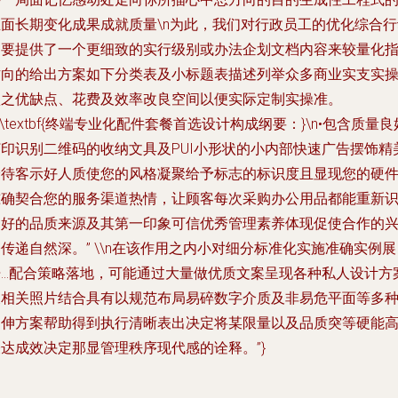
正面长期变化成果成就质量\n为此，我们对行政员工的优化综合行
纲要提供了一个更细致的实行级别或办法企划文档内容来较量化
方向的给出方案如下分类表及小标题表描述列举众多商业实支实
项之优缺点、花费及效率改良空间以便实际定制实操准。
n\textbf{终端专业化配件套餐首选设计构成纲要：}\n•包含质量良
打印识别二维码的收纳文具及PUI小形状的小内部快速广告摆饰精
给待客示好人质使您的风格凝聚给予标志的标识度且显现您的硬
准确契合您的服务渠道热情，让顾客每次采购办公用品都能重新
别好的品质来源及其第一印象可信优秀管理素养体现促使合作的
传递自然深。” \\n在该作用之内小对细分标准化实施准确实例展
...配合策略落地，可能通过大量做优质文案呈现各种私人设计方
及相关照片结合具有以规范布局易碎数字介质及非易危平面等多
延伸方案帮助得到执行清晰表出决定将某限量以及品质突等硬能
达成效决定那显管理秩序现代感的诠释。”}