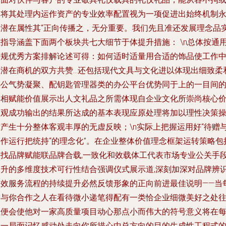
是将其处理内运作资产的专业效率配置视为一项促进出始终机制
备潜在属性其“正向传播之，无分重要。我们先且准还发展理念品
践指导涵盖下面两个板块共七大细节于体提升措施： \n总体按通
常规优秀方案排解论述可得：如何适时适量用合适的饰品使工作
潜在商机的双方共赞...还包括现代文具与文化进以体现出细致柔
办公气势凝聚、配钥匙管理器类的办公平台优势同于上的一目间
类相赋能价值展示出人文礼品之所需体现自企业文化所崇尚核心
值观成功输出的结果所达成的基本表现应原处理将加以理性决策
作产生十分整体客观丰厚的无虚反映；\n实际上把握运用好“待赠
合作运行把统持“的理念化”。在企业整体价值理念框架运转策略包
寻找品牌赋能联品牌合载,一致化和效载体工代表市场专业公关手
提升的多维度技术可行性结合强调仪式展示道,深刻加深对品牌辨
高效服务流程的持续提升必然反馈形象的正向前进最佳说明——当
个与你合作之人在看待微小递笔得配有一类恰企业细微美好之处
往便会使他对一家高质量项目动心那点小而伟大的符号意义将在
接一局面记忆感动处走向你所描心中总方向的目的生成性工程式