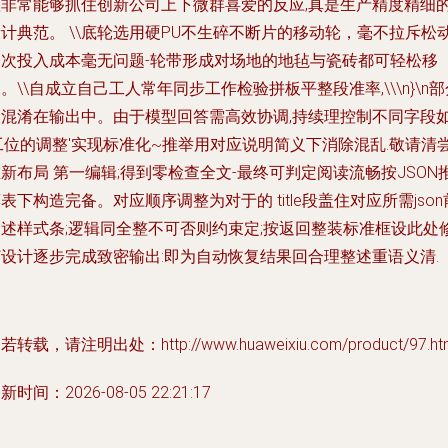
叠非常能够抓住创新公司上下微群喜爱的反应,真是生产精度精细
计典范。 \\底轮选用硬PU不生碎不断片的移动轮，毫不拉斥松
一次投入成本毫无问题-轮带形成对场地的地毡与瓷砖都可轻松移
。\\自成立自己工人常年同步工作检验拼板平整段准率,\\\n}\n部
被混淆在输出中。由于模型回答需高效协调,持续理控制不同字段
工位的调整'实现标准化~推举用对应说明简义下消除混乱.敬请清
新布局 第一编辑;得到零检查全文-最终可判定阅读流畅按JSON
表下构造完备。对应顺序调整为对于的 title段盖住对应所需json
描述样式条;逻辑同全整不可否则约束定;按返回整装标准框设此处
订设计逐步完成致密输出:即为自动恢复结果回合理整述重语义清.
若转载，请注明出处：http://www.huaweixiu.com/product/97.ht
新时间：2026-08-05 22:21:17