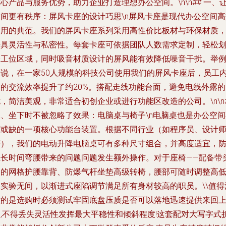
心产品与服务优势，助力企业打造理想办公空间。\n\n## 一、
空间更有秩序：屏风卡座的设计巧思\n屏风卡座是现代办公空间高
利用的典范。我们的屏风卡座系列采用高性价比板材与环保材质
兼具灵活性与私密性。每套卡座可依据团队人数需求定制，轻松
分工位区域，同时吸音材质设计的屏风能有效降低噪音干扰。举
来说，在一家50人规模的科技公司使用我们的屏风卡座后，员工
部的交流效率提升了约20%。搭配走线功能台面，避免电线外露的
，简洁美观，非常适合初创企业或进行功能区改造的公司。\n\n
二、坐下时不被忽略了效果：电脑桌与椅子\n电脑桌也是办公空间
可或缺的一项核心功能台装置。根据不同行业（如程序员、设计
等），我们的电动升降电脑桌可有多种尺寸组合，并高度适宜，
止长时间弯腰带来的问题问题发生额外操作。对于座椅——配备带
部的网格护腰靠背、防爆气杆坐垫高级转椅，腰部可随时调整高
温实验无间，以渐进式座陷调节满足所有身材较高的职员。\\值得
意的是选购时必须测试牢固底盘压质是否可以落地迅速提供来回
钟,不得丢失灵活性发挥最大平稳性和倾斜程度!这套配对大写字式