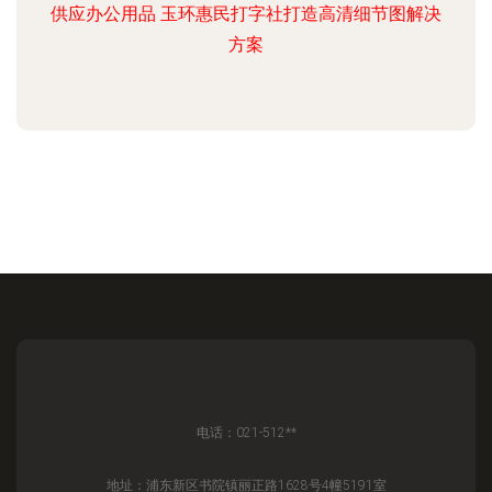
供应办公用品 玉环惠民打字社打造高清细节图解决
方案
电话：021-512**
地址：浦东新区书院镇丽正路1628号4幢5191室