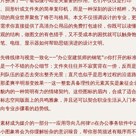
图片扮演了一个看似微小却至关重要的作用。它们不仅仅是打印
机、回形针或文件夹的简单复印机，而是一种深刻的设计精粹，
繁琐的商业世界聚焦了锋芒与格局。本文不仅强调设计的专业，
为需求你直接提供了高清办公用品的免费打包途径，你既可以读
美观的结构，做图文的有色猎手，又不受成本的困扰就可以触身
满笔、电纽、显示器如何帮助思链演进的设计文明。
. 先锋线律与视觉一致化——“办公室建筑师的钢笔”
\n你打开的标
化是一个不错的办公细节：文件夹往往并不寂寞背在一傍，反而
排列队伍的姿态去突出整齐光景；直尺也似乎是思考过程的沿道
标那柔爽半明渐变效果——这一整套具备理性的元素其实是象征企
风貌内的一种简明有力的情绪契约。这些图标的眉内，合成了适
的标志空间版面上的共鸣雅象，并且还可以契合职业生活从入门
心向专业步骤看的趋势线。
. 素材成为媒介的一部分——应用导向几何律
\n在办公事务软件中
些小图象将会为你缓解纷杂的意识噪音，帮你形简描述有顺序而