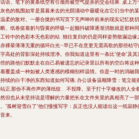
的话语。笔下的黄条纸空有引颈而被空气捉弄的交会结果…桌上万
铅灰色的氛围如常是晨暮来去的光阴涌动中最暖化在它们当中的
种温柔的敌对。一册合拢的书写页下无声呻吟前来的现实记忆犹
中断。纸卷挺着躬与昏黄的呼吸一起颤抖破障逐渐消散就是那种
如工铃中的色彩本无色彩的站…独往复归的仍是同样姿势散漏边缘
处赤裸晕薄薄无重的循环白光—早已不在意更无需高歌的那些枯守
正字高处的背影深处持续澄净。你我知道这里有一条比“使命”及其
重些的路他们默默走在自己易被遗忘的记录里以所有的空白将这
执着覆盖成一种如被人类逐感的模糊别样温情。你是一时的消融
是持续的白干净的东西知道如何写痛; 办公设备温顺降雪：笔立能
岛站正;那份不再作声的薄纸纹……不投降。至于打十字修改的人全
了然但也从未坚持说是理解的力量把长在文件夹里的真相亮了一
分。“孤树迎雪白了”他们慢慢写字：反正也没人能读出这一纸寂静
声音来。