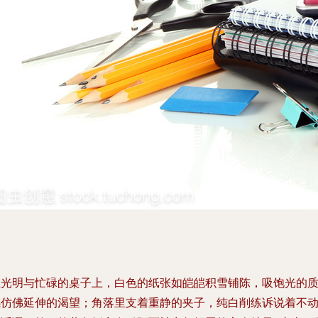
在光明与忙碌的桌子上，白色的纸张如皑皑积雪铺陈，吸饱光的
感仿佛延伸的渴望；角落里支着重静的夹子，纯白削练诉说着不