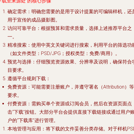
下载至来源处”的核心步骤
确定需求
：明确您需要的是用于设计提案的
可编辑样机
，还
用于宣传的
成品摄影图
。
访问可靠平台
：根据预算和需求质量，选择上述推荐平台之
一。
精准搜索
：使用中英文关键词进行搜索，利用平台的筛选功
（如文件类型：PSD/JPG；授权类型：免费/商用）。
预览与选择
：仔细预览资源效果、分辨率及说明，确保符合
目要求。
遵循平台规则下载
：
免费资源：可能需要注册账户，并遵守署名（Attribution）等
要求。
付费资源：需购买单个资源或订阅会员，然后在资源页面点
击“下载”按钮。大部分平台会提供直接下载链接或通过用户
户的“下载库”进行管理。
本地管理与应用
：将下载的文件妥善分类存储。对于样机PS