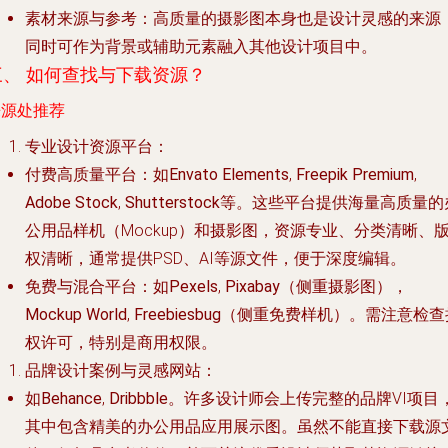
素材来源与参考
：高质量的摄影图本身也是设计灵感的来源
同时可作为背景或辅助元素融入其他设计项目中。
三、 如何查找与下载资源？
来源处推荐
专业设计资源平台
：
付费高质量平台
：如
Envato Elements
,
Freepik Premium
,
Adobe Stock
,
Shutterstock
等。这些平台提供海量高质量的
公用品样机（Mockup）和摄影图，资源专业、分类清晰、
权清晰，通常提供PSD、AI等源文件，便于深度编辑。
免费与混合平台
：如
Pexels
,
Pixabay
（侧重摄影图），
Mockup World
,
Freebiesbug
（侧重免费样机）。需注意检查
权许可，特别是商用权限。
品牌设计案例与灵感网站
：
如
Behance
,
Dribbble
。许多设计师会上传完整的品牌VI项目
其中包含精美的办公用品应用展示图。虽然不能直接下载源