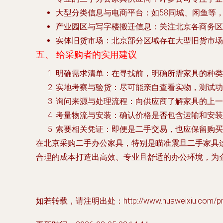
大型分类信息与电商平台
：如58同城、闲鱼等
产业园区与写字楼搬迁信息
：关注北京各商务区
实体旧货市场
：北京部分区域存在大型旧货市场
五、 给采购者的实用建议
明确需求清单
：在寻找前，明确所需家具的种类
实地考察与验货
：尽可能亲自查看实物，测试功
询问来源与处理流程
：向供应商了解家具的上
考量物流与安装
：确认价格是否包含运输和安装
索要相关凭证
：即便是二手交易，也应保留购买
在北京采购
二手办公家具
，特别是瞄准
震旦二手家具
合理的成本打造出高效、专业且舒适的办公环境，为
如若转载，请注明出处：http://www.huaweixiu.com/prod